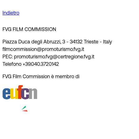
Indietro
FVG FILM COMMISSION
Piazza Duca degli Abruzzi, 3 - 34132 Trieste - Italy
filmcommission@promoturismo.fvg.it
PEC: promoturismo.fvg@certregione.fvg.it
Telefono +39.040.3720142
FVG Film Commission è membro di