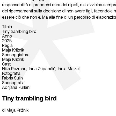
responsabilità di prendersi cura dei nipoti, e si avvicina semp
dei ripensamenti sulla decisione di non avere figli, facendole m
essere ciò che non è. Ma alla fine di un percorso di elaborazion
Titolo
Tiny trambling bird
Anno
2025
Regia
Maja Križnik
Sceneggiatura
Maja Križnik
Cast
Nika Rozman, Jana Zupančič, Janja Majzelj
Fotografia
Fabris Šulin
Scenografia
Adrijana Furlan
Tiny trambling bird
di Maja Križnik