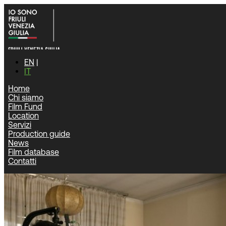
EN
IT
Home
Chi siamo
Home
|
Film database
|
Serie e Film TV
|
Tiny trambling bird
Film Fund
Location
Servizi
Film databas
Production guide
News
Film database
Contatti