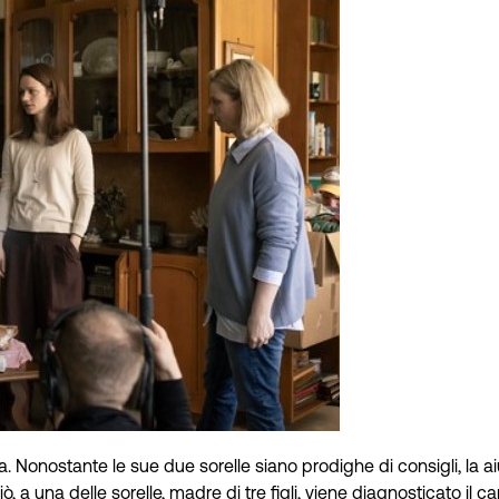
 Nonostante le sue due sorelle siano prodighe di consigli, la a
, a una delle sorelle, madre di tre figli, viene diagnosticato il c