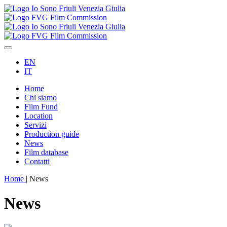
EN
IT
Home
Chi siamo
Film Fund
Location
Servizi
Production guide
News
Film database
Contatti
Home
|
News
News