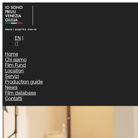
EN
IT
Home
Chi siamo
Home
|
News
|
“Un anno di scuola” di Laura Samani dal 9 aprile
Film Fund
Location
News
Servizi
Production guide
News
Film database
Contatti