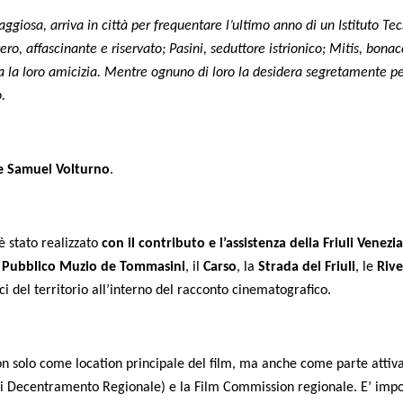
iosa, arriva in città per frequentare l’ultimo anno di un Istituto Tecn
 Antero, affascinante e riservato; Pasini, seduttore istrionico; Mitis, 
a la loro amicizia. Mentre ognuno di loro la desidera segretamente p
.
 e Samuel Volturno
.
 è stato realizzato
con il contributo e l’assistenza della Friuli Ven
 Pubblico Muzio de Tommasini
, il
Carso
, la
Strada del Friuli
, le
Rive
rci del territorio all’interno del racconto cinematografico.
non solo come location principale del film, ma anche come parte attiv
e di Decentramento Regionale) e la Film Commission regionale. E’ impo