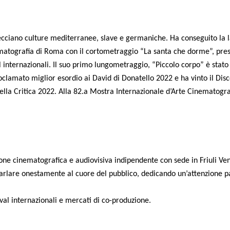
trecciano culture mediterranee, slave e germaniche. Ha conseguito la 
atografia di Roma con il cortometraggio “La santa che dorme”, prese
internazionali. Il suo primo lungometraggio, “Piccolo corpo” è stato 
proclamato miglior esordio ai David di Donatello 2022 e ha vinto il Di
m della Critica 2022. Alla 82.a Mostra Internazionale d’Arte Cinematog
ne cinematografica e audiovisiva indipendente con sede in Friuli Vene
arlare onestamente al cuore del pubblico, dedicando un’attenzione pa
ival internazionali e mercati di co-produzione.