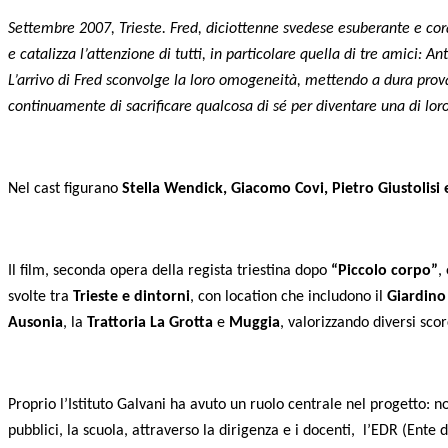
Settembre 2007, Trieste. Fred, diciottenne svedese esuberante e coragg
e catalizza l’attenzione di tutti, in particolare quella di tre amici:
L’arrivo di Fred sconvolge la loro omogeneità, mettendo a dura prov
continuamente di sacrificare qualcosa di sé per diventare una di loro
Nel cast figurano
Stella Wendick, Giacomo Covi, Pietro Giustolisi
Il film, seconda opera della regista triestina dopo
“Piccolo corpo”
,
svolte tra
Trieste e dintorni
, con location che includono il
Giardino
Ausonia
, la
Trattoria La Grotta
e
Muggia
, valorizzando diversi sco
Proprio l’Istituto Galvani ha avuto un ruolo centrale nel progetto: 
pubblici, la scuola, attraverso la dirigenza e i docenti, l’EDR (Ent