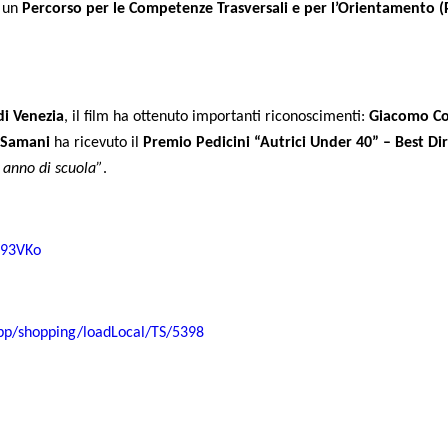
i un
Percorso per le Competenze Trasversali e per l’Orientamento 
di Venezia
, il film ha ottenuto importanti riconoscimenti:
Giacomo Cov
 Samani
ha ricevuto il
Premio Pedicini “Autrici Under 40” – Best Di
 anno di scuola”
.
D93VKo
app/shopping/loadLocal/TS/5398