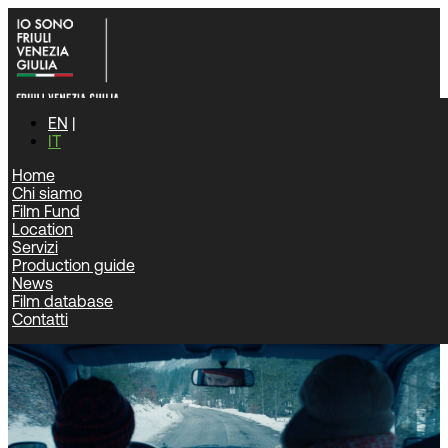
EN
IT
Home
Chi siamo
Home
|
News
|
Film Fund
Si arricchisce il palmarès delle produzioni realizzate in Friuli
Location
Venezia Giulia ai Nastri d’Argento 2026!
Servizi
Production guide
News
News
Film database
Contatti