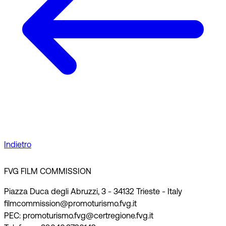
Indietro
FVG FILM COMMISSION
Piazza Duca degli Abruzzi, 3 - 34132 Trieste - Italy
filmcommission@promoturismo.fvg.it
PEC: promoturismo.fvg@certregione.fvg.it