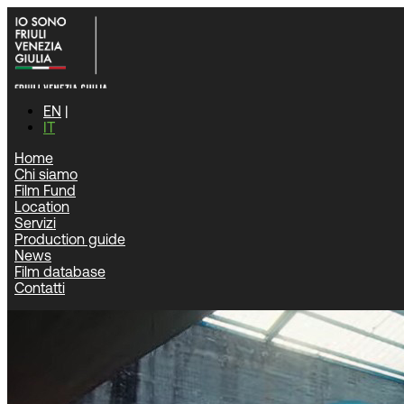
EN
IT
Home
Chi siamo
Home
|
News
|
Milioni di visualizzazioni per il videoclip “BA
Film Fund
Location
News
Servizi
Production guide
News
Film database
Contatti