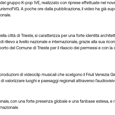
l gruppo K-pop IVE, realizzato con riprese effettuate nel nove
rismoFVG. A poche ore dalla pubblicazione, il video ha già super
ionale.
lla città di Trieste, si caratterizza per una forte identità architett
lievo a livello nazionale e internazionale, grazie alla sua ricono
porto del Comune di Trieste per il rilascio dei permessi e con la
uzioni di videoclip musicali che scelgono il Friuli Venezia Gi
a di valorizzare luoghi e paesaggi regionali attraverso l’audiovisiv
nale, con una forte presenza globale e una fanbase estesa, e rap
rnazionale.