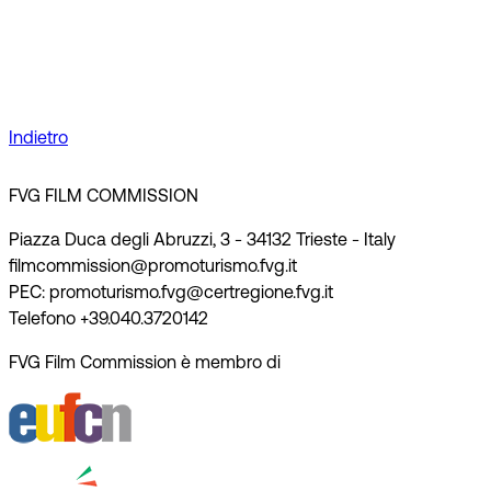
Indietro
FVG FILM COMMISSION
Piazza Duca degli Abruzzi, 3 - 34132 Trieste - Italy
filmcommission@promoturismo.fvg.it
PEC: promoturismo.fvg@certregione.fvg.it
Telefono +39.040.3720142
FVG Film Commission è membro di