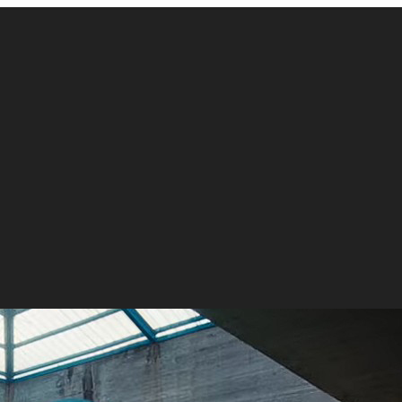
NG BANG” del gruppo K-pop IVE girato a Melara (Trieste)