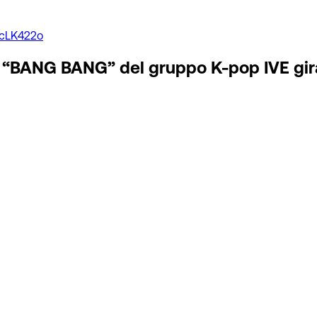
pcLK422o
lip “BANG BANG” del gruppo K-pop IVE gir