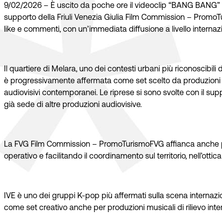
9/02/2026 – È uscito da poche ore il videoclip “BANG BANG” de
supporto della Friuli Venezia Giulia Film Commission – PromoTu
like e commenti, con un’immediata diffusione a livello internaz
Il quartiere di Melara, uno dei contesti urbani più riconoscibili de
è progressivamente affermata come set scelto da produzioni di ri
audiovisivi contemporanei. Le riprese si sono svolte con il sup
già sede di altre produzioni audiovisive.
La FVG Film Commission – PromoTurismoFVG affianca anche prod
operativo e facilitando il coordinamento sul territorio, nell’ottic
IVE è uno dei gruppi K-pop più affermati sulla scena internazio
come set creativo anche per produzioni musicali di rilievo inte