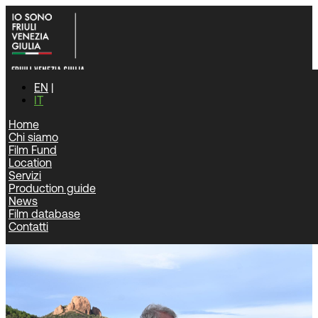
EN
IT
Home
Chi siamo
Home
|
News
|
Film Fund
“Le rocce rosse” di Bruno Dumont alla prestigiosa Quinzaine
Location
des cineastes del Festival di Cannes 2026
Servizi
Production guide
News
News
Film database
Contatti