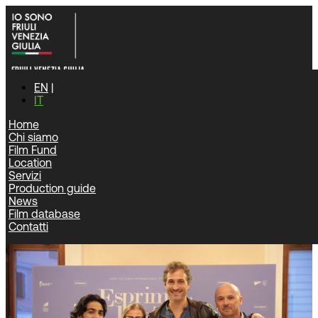
EN
IT
Home
Chi siamo
Home
|
News
|
Film Fund
“Esprimi un desiderio”: grande partecipazione a Palmanova
Location
per l’anteprima regionale
Servizi
Production guide
News
News
Film database
Contatti