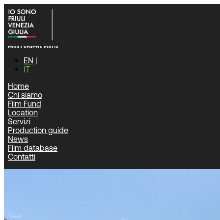
EN
IT
Home
Chi siamo
Home
|
News
|
Concluse le riprese della serie documentaristica 
Film Fund
Location
News
Servizi
Production guide
News
Film database
Contatti