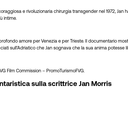
raggiosa e rivoluzionaria chirurgia transgender nel 1972, Jan ha 
ù intime.
suo profondo amore per Venezia e per Trieste. Il documentario most
acciati sull’Adriatico che Jan sognava che la sua anima potesse lib
a FVG Film Commission – PromoTurismoFVG.
aristica sulla scrittrice Jan Morris