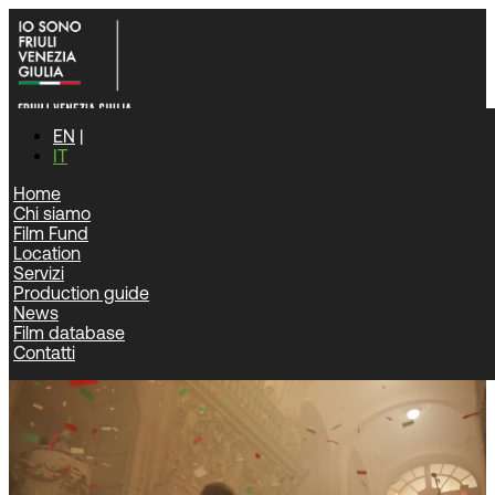
EN
IT
Home
Chi siamo
Home
|
News
|
Film Fund
“Alla festa della rivoluzione” di Arnaldo Catinari dal 16 aprile
Location
nelle sale italiane
Servizi
Production guide
News
News
Film database
Contatti